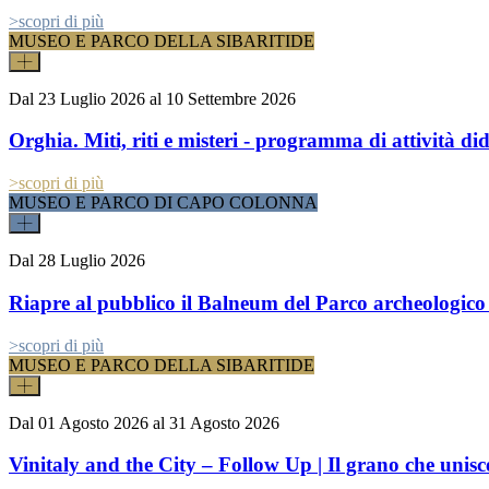
>
scopri di più
MUSEO E PARCO DELLA SIBARITIDE
Dal
23 Luglio 2026
al
10 Settembre 2026
Orghia. Miti, riti e misteri - programma di attività did
>
scopri di più
MUSEO E PARCO DI CAPO COLONNA
Dal
28 Luglio 2026
Riapre al pubblico il Balneum del Parco archeologic
>
scopri di più
MUSEO E PARCO DELLA SIBARITIDE
Dal
01 Agosto 2026
al
31 Agosto 2026
Vinitaly and the City – Follow Up | Il grano che unisc