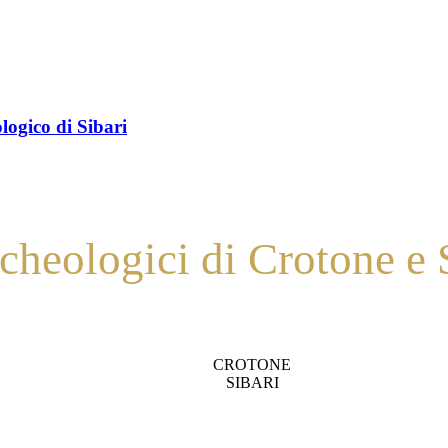
logico di Sibari
cheologici di Crotone e 
ica Roma, finalmente uniti sotto un’unica identità culturale.
CROTONE
SIBARI