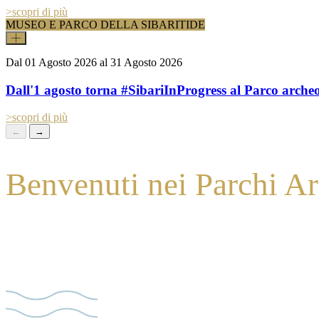
>
scopri di più
MUSEO E PARCO DELLA SIBARITIDE
Dal
01 Agosto 2026
al
31 Agosto 2026
Dall'1 agosto torna #SibariInProgress al Parco archeo
>
scopri di più
←
→
Benvenuti nei Parchi Ar
Un viaggio straordinario tra due gioielli della Magna Grecia e dell’ant