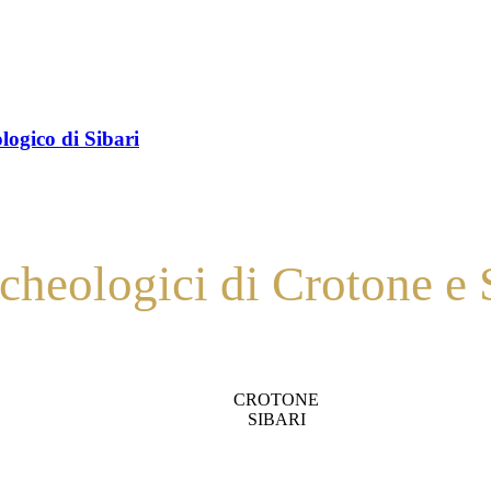
logico di Sibari
cheologici di Crotone e 
ica Roma, finalmente uniti sotto un’unica identità culturale.
CROTONE
SIBARI