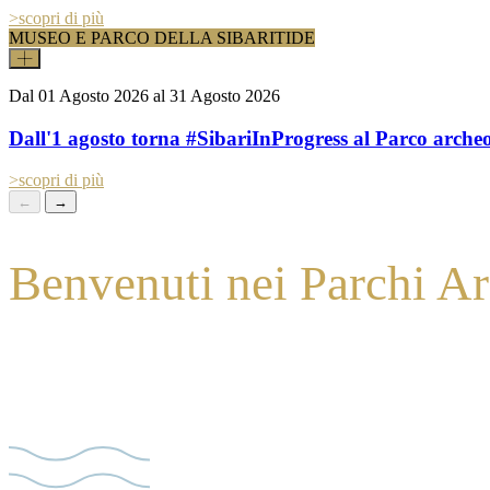
>
scopri di più
MUSEO E PARCO DELLA SIBARITIDE
Dal
01 Agosto 2026
al
31 Agosto 2026
Dall'1 agosto torna #SibariInProgress al Parco archeo
>
scopri di più
←
→
Benvenuti nei Parchi Ar
Un viaggio straordinario tra due gioielli della Magna Grecia e dell’ant