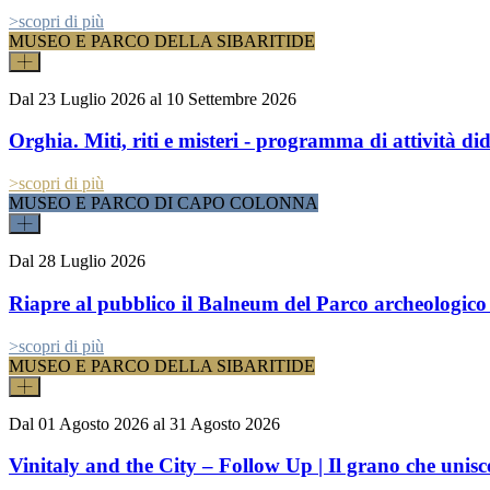
>
scopri di più
MUSEO E PARCO DELLA SIBARITIDE
Dal
23 Luglio 2026
al
10 Settembre 2026
Orghia. Miti, riti e misteri - programma di attività did
>
scopri di più
MUSEO E PARCO DI CAPO COLONNA
Dal
28 Luglio 2026
Riapre al pubblico il Balneum del Parco archeologic
>
scopri di più
MUSEO E PARCO DELLA SIBARITIDE
Dal
01 Agosto 2026
al
31 Agosto 2026
Vinitaly and the City – Follow Up | Il grano che unisc