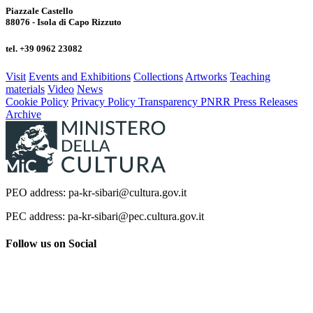
Piazzale Castello
88076 - Isola di Capo Rizzuto
tel. +39 0962 23082
Visit
Events and Exhibitions
Collections
Artworks
Teaching
materials
Video
News
Cookie Policy
Privacy Policy
Transparency
PNRR
Press Releases
Archive
PEO address: pa-kr-sibari@cultura.gov.it
PEC address: pa-kr-sibari@pec.cultura.gov.it
Follow us on Social