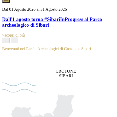
Dal
01 Agosto 2026
al
31 Agosto 2026
Dall'1 agosto torna #SibariInProgress al Parco
archeologico di Sibari
>
scopri di più
←
→
Benvenuti nei Parchi Archeologici di Crotone e Sibari
Un viaggio straordinario tra due gioielli della Magna Grecia e
dell’antica Roma, finalmente uniti sotto un’unica identità culturale.
CROTONE
SIBARI