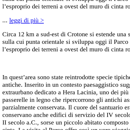
l’esproprio dei terreni a ovest del muro di cinta 
...
leggi di più
>
Circa 12 km a sud-est di Crotone si estende una s
sulla cui punta orientale si sviluppa oggi il Par
l’esproprio dei terreni a ovest del muro di cinta r
In quest’area sono state reintrodotte specie tipic
antiche. Inserito in un contesto paesaggistico sug
extraurbano dedicato a Hera Lacinia, uno dei più 
passerelle in legno che ripercorrono gli antichi as
parzialmente conservata. Il cuore del santuario er
conservano anche edifici di servizio del IV secolo
II secolo a.C., sorse un piccolo abitato composto 
cinta. La visita al Parco offre così un vero viaggi