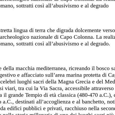
romano, sottratti così all’abusivismo e al degrado
tretta lingua di terra che digrada dolcemente vers
co archeologico nazionale di Capo Colonna. La real
omano, sottratti così all’abusivismo e al degrado.
he della macchia mediterranea, ricreando il bosco sa
gestivo e affacciato sull’area marina protetta di Ca
celebri luoghi sacri della Magna Grecia e del Medit
si viari, tra cui la Via Sacra, accessibile attrave
a il grande Tempio di età classica (480-470 a.C.),
 a.C., destinati all’accoglienza e al banchetto, not
da edifici pubblici e privati, racchiuso nella sec
o nella storia millenaria di uno dei luoghi sacri più