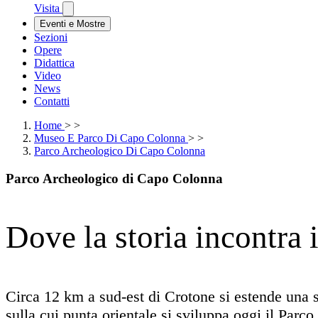
Visita
Eventi e Mostre
Sezioni
Opere
Didattica
Video
News
Contatti
Home
>
>
Museo E Parco Di Capo Colonna
>
>
Parco Archeologico Di Capo Colonna
Parco Archeologico di Capo Colonna
Dove la storia incontra 
Circa 12 km a sud-est di Crotone si estende una s
sulla cui punta orientale si sviluppa oggi il Par