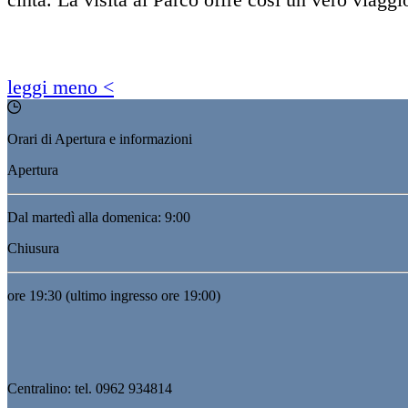
leggi meno
<
Orari di Apertura e informazioni
Apertura
Dal martedì alla domenica: 9:00
Chiusura
ore 19:30 (ultimo ingresso ore 19:00)
Centralino: tel. 0962 934814