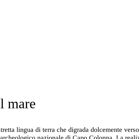
il mare
tretta lingua di terra che digrada dolcemente vers
co archeologico nazionale di Capo Colonna. La real