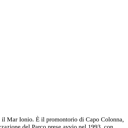
o il Mar Ionio. È il promontorio di Capo Colonna,
izzazione del Parco prese avvio nel 1993, con