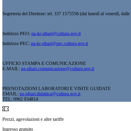
Segreteria del Direttore: tel. 337 1575558 (dal lunedì al venerdì, dalle
Indirizzo PEO:
pa-kr-sibari@cultura.gov.it
Indirizzo PEC:
pa-kr-sibari@pec.cultura.gov.it
UFFICIO STAMPA E COMUNICAZIONE
E-MAIL:
pa-sibari.comunicazione@cultura.gov.it
PRENOTAZIONI LABORATORI E VISITE GUIDATE
EMAIL:
pa-sibari.didattica@cultura.gov.it
TEL: 0962 934814
Prezzi, agevolazioni e altre tariffe
Ingresso gratuito