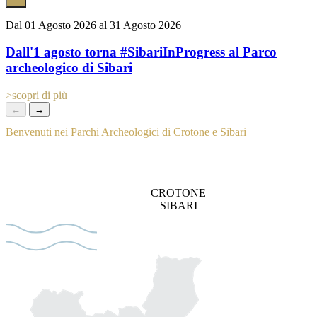
Dal
01 Agosto 2026
al
31 Agosto 2026
Dall'1 agosto torna #SibariInProgress al Parco
archeologico di Sibari
>
scopri di più
←
→
Benvenuti nei Parchi Archeologici di Crotone e Sibari
Un viaggio straordinario tra due gioielli della Magna Grecia e
dell’antica Roma, finalmente uniti sotto un’unica identità culturale.
CROTONE
SIBARI